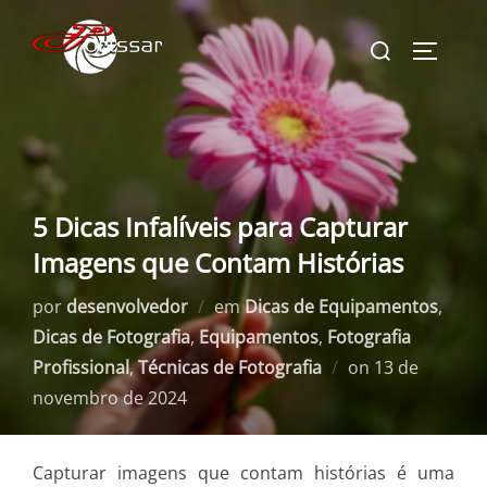
Pular
Pesquisar
para
ALTERN
por:
o
conteúdo
5 Dicas Infalíveis para Capturar
Imagens que Contam Histórias
por
desenvolvedor
em
Dicas de Equipamentos
,
Dicas de Fotografia
,
Equipamentos
,
Fotografia
Postado
Profissional
,
Técnicas de Fotografia
on
13 de
em
novembro de 2024
Capturar imagens que contam histórias é uma