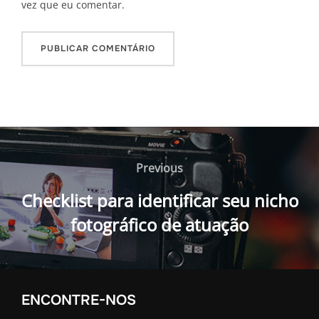
vez que eu comentar.
Navegação
de
Previous
Previous
Post
Checklist para identificar seu nicho
fotográfico de atuação
ENCONTRE-NOS