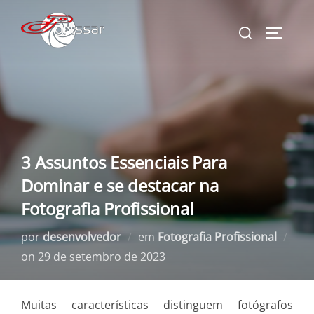
Pular
Pesquisar
para
ALTERN
por:
o
conteúdo
3 Assuntos Essenciais Para
Dominar e se destacar na
Fotografia Profissional
por
desenvolvedor
em
Fotografia Profissional
Postado
on
29 de setembro de 2023
em
Muitas características distinguem fotógrafos