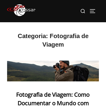
Pular
Pesquisar
para
ALTERN
por:
o
conteúdo
Categoria:
Fotografia de
Viagem
Fotografia de Viagem: Como
Documentar o Mundo com