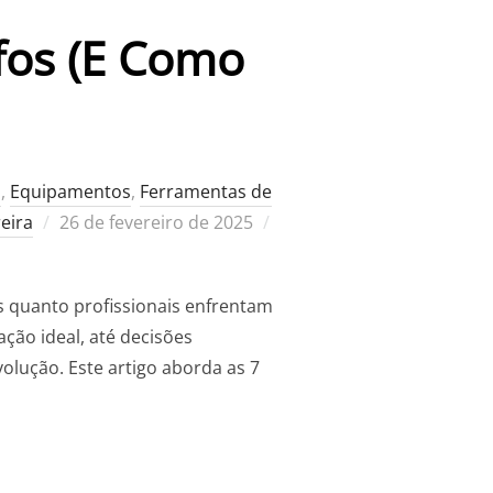
fos (E Como
s
,
Equipamentos
,
Ferramentas de
Postado
reira
26 de fevereiro de 2025
em
tes quanto profissionais enfrentam
ção ideal, até decisões
volução. Este artigo aborda as 7
DOS FOTÓGRAFOS (E COMO SOLUCIONÁ-LAS)”