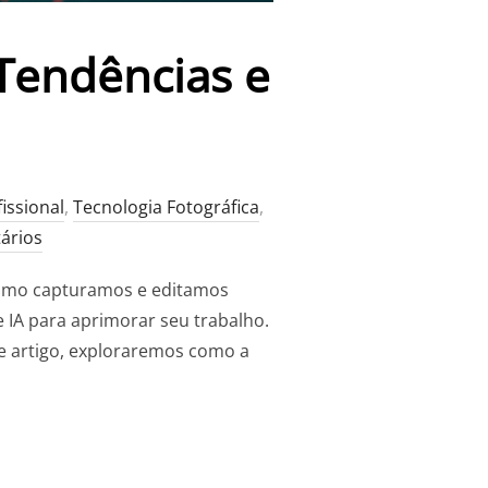
: Tendências e
issional
,
Tecnologia Fotográfica
,
ários
a como capturamos e editamos
 IA para aprimorar seu trabalho.
te artigo, exploraremos como a
AL NA FOTOGRAFIA: TENDÊNCIAS E INOVAÇÕES”