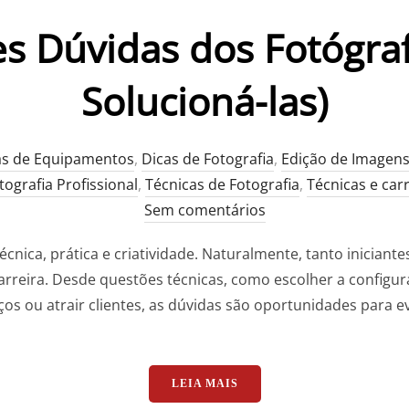
es Dúvidas dos Fotógra
Solucioná-las)
as de Equipamentos
,
Dicas de Fotografia
,
Edição de Imagen
tografia Profissional
,
Técnicas de Fotografia
,
Técnicas e car
Sem comentários
técnica, prática e criatividade. Naturalmente, tanto inician
arreira. Desde questões técnicas, como escolher a configura
iços ou atrair clientes, as dúvidas são oportunidades para e
“AS 7 MAIORES DÚVIDAS 
LEIA MAIS