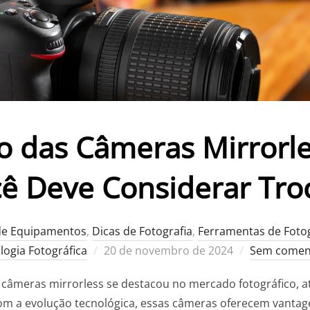
o das Câmeras Mirrorle
ê Deve Considerar Tro
de Equipamentos
,
Dicas de Fotografia
,
Ferramentas de Fotog
Postado
logia Fotográfica
20 de novembro de 2024
Sem comen
em
 câmeras mirrorless se destacou no mercado fotográfico, a
m a evolução tecnológica, essas câmeras oferecem vantagen