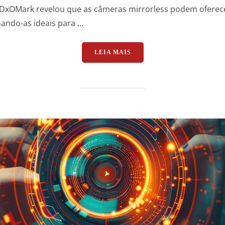
 DxOMark revelou que as câmeras mirrorless podem oferec
ando-as ideais para …
“A REVOLUÇÃO DAS CÂME
LEIA MAIS