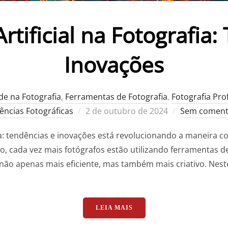
Artificial na Fotografia
Inovações
ade na Fotografia
,
Ferramentas de Fotografia
,
Fotografia Prof
Postado
ências Fotográficas
2 de outubro de 2024
Sem coment
em
rafia: tendências e inovações está revolucionando a maneir
, cada vez mais fotógrafos estão utilizando ferramentas de
não apenas mais eficiente, mas também mais criativo. Nes
“INTELIGÊNCIA ARTIFICI
LEIA MAIS