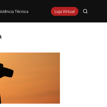
Pesquisar
istência Técnica
Loja Virtual
por:
a