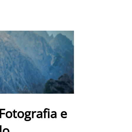
otografia e
do