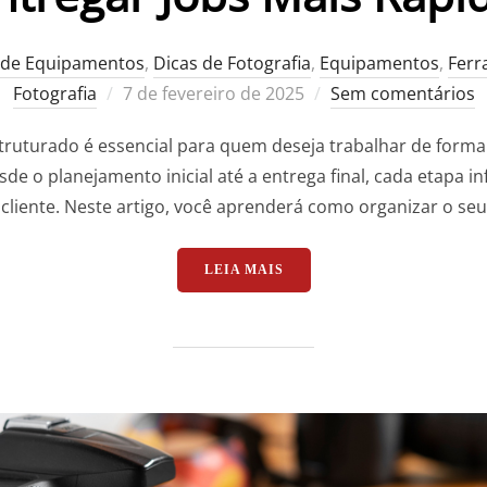
 de Equipamentos
,
Dicas de Fotografia
,
Equipamentos
,
Ferr
Postado
Fotografia
7 de fevereiro de 2025
Sem comentários
em
ruturado é essencial para quem deseja trabalhar de forma 
de o planejamento inicial até a entrega final, cada etapa i
cliente. Neste artigo, você aprenderá como organizar o seu
“COMO ORGANIZAR SEU W
LEIA MAIS