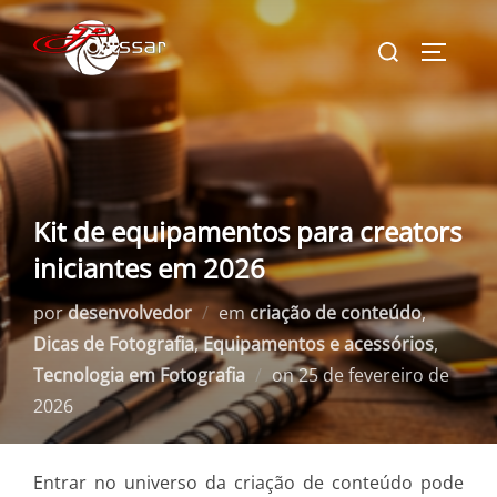
Pular
Pesquisar
para
ALTERN
por:
o
conteúdo
Kit de equipamentos para creators
iniciantes em 2026
por
desenvolvedor
em
criação de conteúdo
,
Dicas de Fotografia
,
Equipamentos e acessórios
,
Postado
Tecnologia em Fotografia
on
25 de fevereiro de
em
2026
Entrar no universo da criação de conteúdo pode