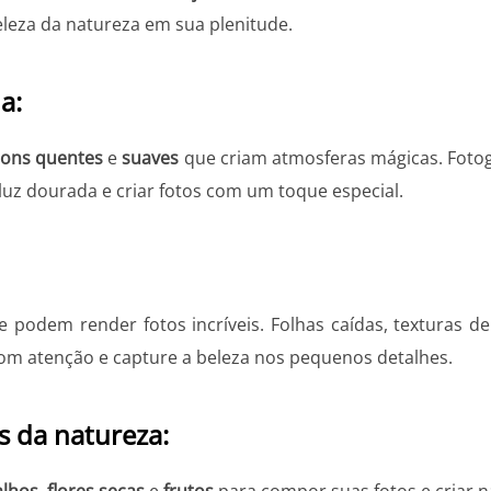
eleza da natureza em sua plenitude.
a:
tons quentes
e
suaves
que criam atmosferas mágicas. Fotog
luz dourada e criar fotos com um toque especial.
 podem render fotos incríveis. Folhas caídas, texturas d
com atenção e capture a beleza nos pequenos detalhes.
s da natureza:
alhos
,
flores secas
e
frutos
para compor suas fotos e criar na