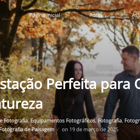
Página inicial
Posts
Ass
stação Perfeita para 
atureza
e Fotografia
,
Equipamentos Fotográficos
,
Fotografia
,
Fotogr
Postado
Fotografia de Paisagem
on
19 de março de 2025
em