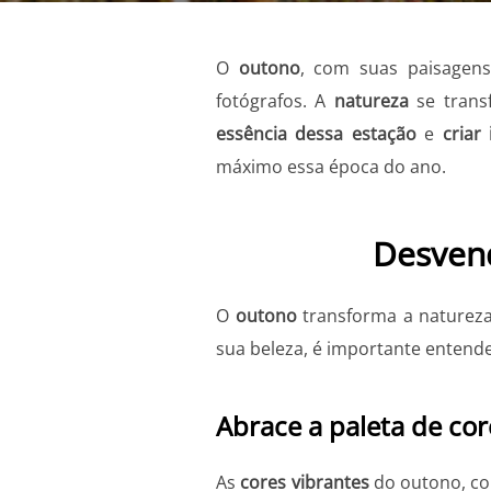
O
outono
, com suas paisagen
fotógrafos. A
natureza
se tran
essência dessa estação
e
criar
máximo essa época do ano.
Desvend
O
outono
transforma a natureza
sua beleza, é importante entend
Abrace a paleta de cor
As
cores vibrantes
do outono, c