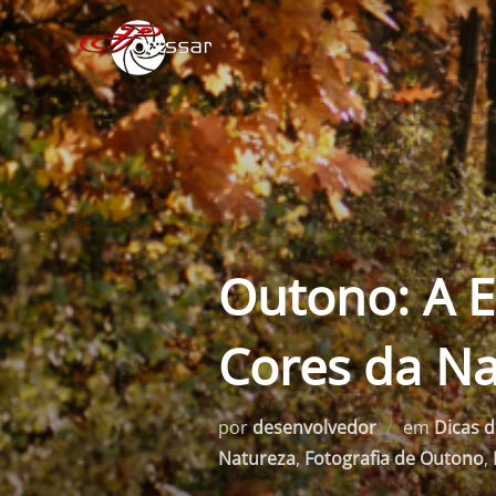
Pular
para
o
conteúdo
Outono: A E
Cores da N
por
desenvolvedor
em
Dicas d
Natureza
,
Fotografia de Outono
,