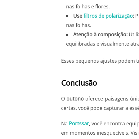
nas folhas e flores.
Use
filtros de polarização
:
Pa
nas folhas.
Atenção à composição:
Util
equilibradas e visualmente atr
Esses pequenos ajustes podem tr
Conclusão
O
outono
oferece paisagens úni
certas, você pode capturar a ess
Na
Portssar
, você encontra equi
em momentos inesquecíveis. Visi