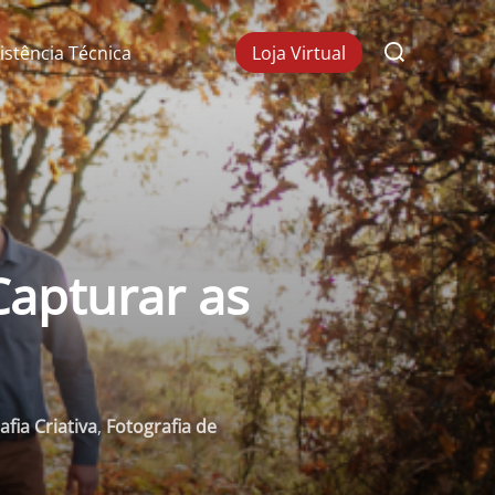
Pesquisar
istência Técnica
Loja Virtual
por:
Capturar as
afia Criativa
,
Fotografia de