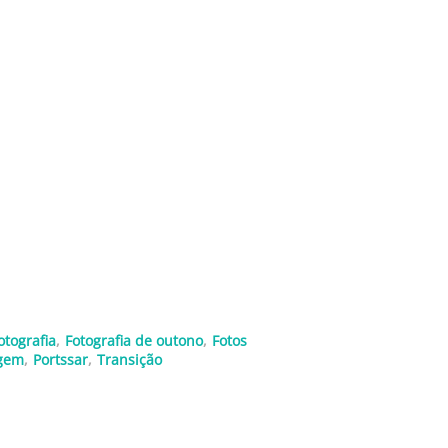
otografia
,
Fotografia de outono
,
Fotos
gem
,
Portssar
,
Transição