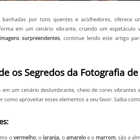
s banhadas por tons quentes e acolhedores, oferece u
sforma em um cenário vibrante, criando um espetáculo v
 imagens
surpreendentes
, continue lendo este artigo pa
e os Segredos da Fotografia d
 em um cenário deslumbrante, cheio de cores vibrantes e
er como aproveitar esses elementos a seu favor. Saiba com
es:
omo o
vermelho
, o
laranja
, o
amarelo
e o
marrom
, são a al