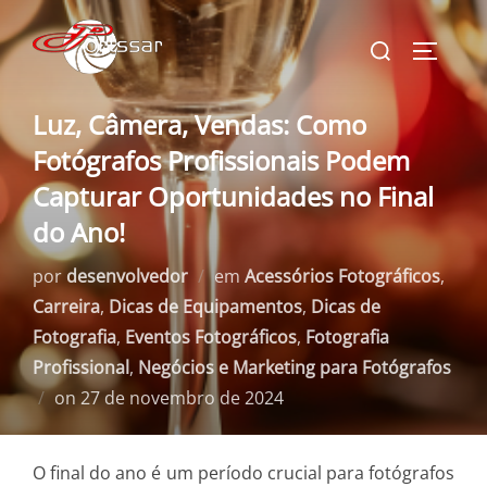
Pular
Pesquisar
para
ALTERN
por:
o
conteúdo
Luz, Câmera, Vendas: Como
Fotógrafos Profissionais Podem
Capturar Oportunidades no Final
do Ano!
por
desenvolvedor
em
Acessórios Fotográficos
,
Carreira
,
Dicas de Equipamentos
,
Dicas de
Fotografia
,
Eventos Fotográficos
,
Fotografia
Profissional
,
Negócios e Marketing para Fotógrafos
Postado
on
27 de novembro de 2024
em
O final do ano é um período crucial para fotógrafos