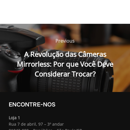
Navegação
de
Previous
Previous
Post
A Revolução das Câmeras
Mirrorless: Por que Você Deve
Considerar Trocar?
ENCONTRE-NOS
Loja 1
Rua 7 de abril, 97 – 3º andar