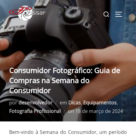
Pular
Pesquisar
para
ALTERN
por:
o
conteúdo
Consumidor Fotográfico: Guia de
Compras na Semana do
Consumidor
por
desenvolvedor
em
Dicas
,
Equipamentos
,
Postado
Fotografia Profissional
on
18 de março de 2024
em
Bem-vindo à Semana do Consumidor, um período