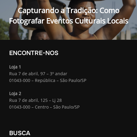
Post
Capturando a Tradição: Como
Fotografar Eventos Culturais Locais
ENCONTRE-NOS
Loja 1
Rua 7 de abril, 97 – 3º andar
01043-000 – República – São Paulo/SP
Loja 2
Rua 7 de abril, 125 – Lj 28
01043-000 – Centro – São Paulo/SP
BUSCA