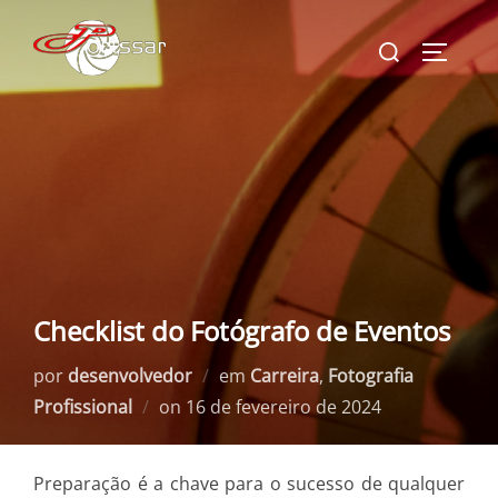
Pular
Pesquisar
para
ALTERN
por:
o
conteúdo
Checklist do Fotógrafo de Eventos
por
desenvolvedor
em
Carreira
,
Fotografia
Postado
Profissional
on
16 de fevereiro de 2024
em
Preparação é a chave para o sucesso de qualquer