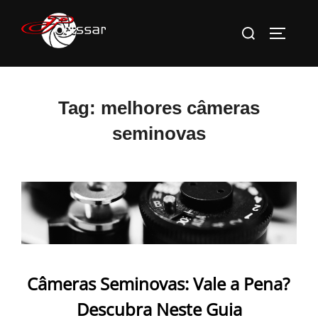
Pular
Pesquisar
para
ALTERN
por:
o
conteúdo
Tag:
melhores câmeras
seminovas
Câmeras Seminovas: Vale a Pena?
Descubra Neste Guia