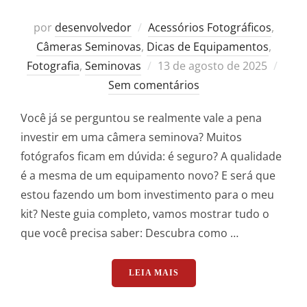
por
desenvolvedor
Acessórios Fotográficos
,
Câmeras Seminovas
,
Dicas de Equipamentos
,
Postado
Fotografia
,
Seminovas
13 de agosto de 2025
em
Sem comentários
Você já se perguntou se realmente vale a pena
investir em uma câmera seminova? Muitos
fotógrafos ficam em dúvida: é seguro? A qualidade
é a mesma de um equipamento novo? E será que
estou fazendo um bom investimento para o meu
kit? Neste guia completo, vamos mostrar tudo o
que você precisa saber: Descubra como …
“CÂMERAS SEMINOVAS: VA
LEIA MAIS