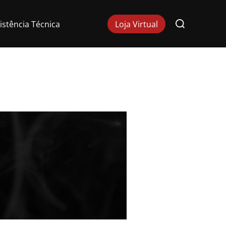
Pesquisar
istência Técnica
Loja Virtual
por: