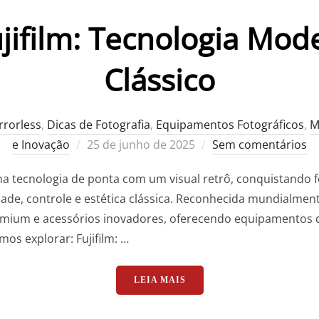
jifilm: Tecnologia Mod
Clássico
rorless
,
Dicas de Fotografia
,
Equipamentos Fotográficos
,
M
Postado
e Inovação
25 de junho de 2025
Sem comentários
em
a tecnologia de ponta com um visual retrô, conquistando fo
dade, controle e estética clássica. Reconhecida mundialmen
emium e acessórios inovadores, oferecendo equipamentos 
mos explorar: Fujifilm: …
“CONHEÇA A FUJIFILM: T
LEIA MAIS