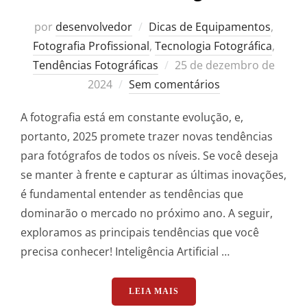
por
desenvolvedor
Dicas de Equipamentos
,
Fotografia Profissional
,
Tecnologia Fotográfica
,
Postado
Tendências Fotográficas
25 de dezembro de
em
2024
Sem comentários
A fotografia está em constante evolução, e,
portanto, 2025 promete trazer novas tendências
para fotógrafos de todos os níveis. Se você deseja
se manter à frente e capturar as últimas inovações,
é fundamental entender as tendências que
dominarão o mercado no próximo ano. A seguir,
exploramos as principais tendências que você
precisa conhecer! Inteligência Artificial …
“TENDÊNCIAS DE FOTOGRA
LEIA MAIS