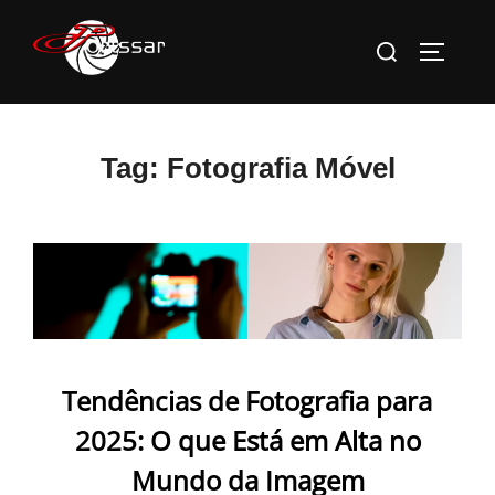
Pular
Pesquisar
para
ALTERN
por:
o
conteúdo
Tag:
Fotografia Móvel
Tendências de Fotografia para
2025: O que Está em Alta no
Mundo da Imagem