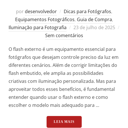
por
desenvolvedor
Dicas para Fotógrafos
,
Equipamentos Fotográficos
,
Guia de Compra
,
Postado
Iluminação para Fotografia
23 de julho de 2025
em
Sem comentários
O flash externo é um equipamento essencial para
fotógrafos que desejam controle preciso da luz em
diferentes cenários. Além de corrigir limitações do
flash embutido, ele amplia as possibilidades
criativas com iluminação personalizada. Mas para
aproveitar todos esses benefícios, é fundamental
entender quando usar o flash externo e como
escolher o modelo mais adequado para …
“FLASH EXTERNO: QUANDO
LEIA MAIS