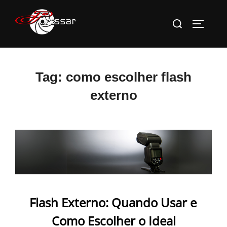
Pular
Pesquisar
para
ALTERN
por:
o
conteúdo
Tag:
como escolher flash
externo
Flash Externo: Quando Usar e
Como Escolher o Ideal