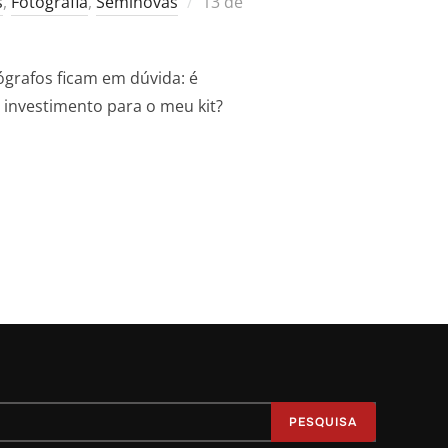
Postado
s
,
Fotografia
,
Seminovas
13 de
em
ógrafos ficam em dúvida: é
investimento para o meu kit?
LE A PENA? DESCUBRA NESTE GUIA”
PESQUISA