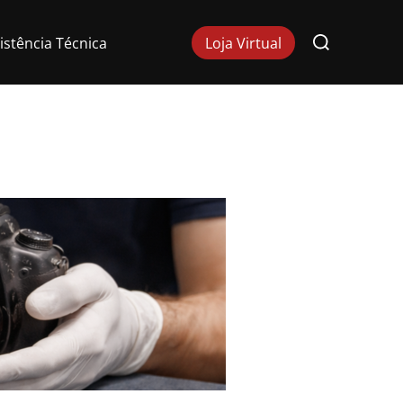
Pesquisar
istência Técnica
Loja Virtual
por: