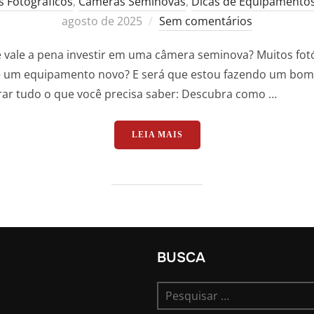
s Fotográficos
,
Câmeras Seminovas
,
Dicas de Equipamento
agosto de 2025
Sem comentários
 vale a pena investir em uma câmera seminova? Muitos fot
e um equipamento novo? E será que estou fazendo um bom 
ar tudo o que você precisa saber: Descubra como …
“CÂMERAS SEMINOVAS: VA
LEIA MAIS
BUSCA
Pesquisar
por: