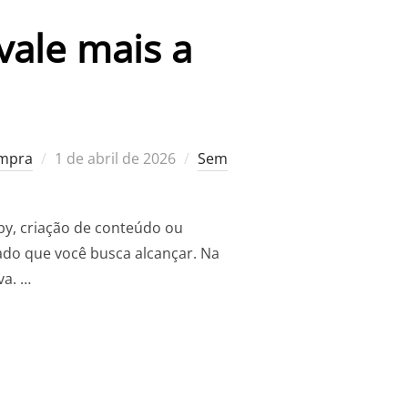
ale mais a
Postado
ompra
1 de abril de 2026
Sem
em
by, criação de conteúdo ou
tado que você busca alcançar. Na
va. …
VA: QUAL VALE MAIS A PENA?”