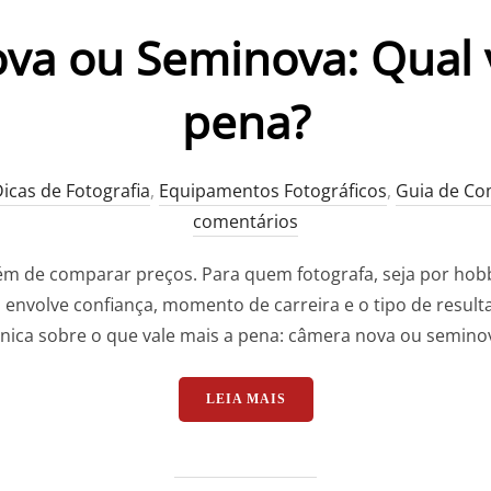
a ou Seminova: Qual v
pena?
icas de Fotografia
,
Equipamentos Fotográficos
,
Guia de C
comentários
ém de comparar preços. Para quem fotografa, seja por hob
o envolve confiança, momento de carreira e o tipo de resul
única sobre o que vale mais a pena: câmera nova ou semino
“CÂMERA NOVA OU SEMINO
LEIA MAIS