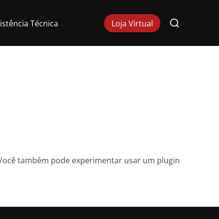
Pesquisar
istência Técnica
Loja Virtual
por:
 Você também pode experimentar usar um plugin