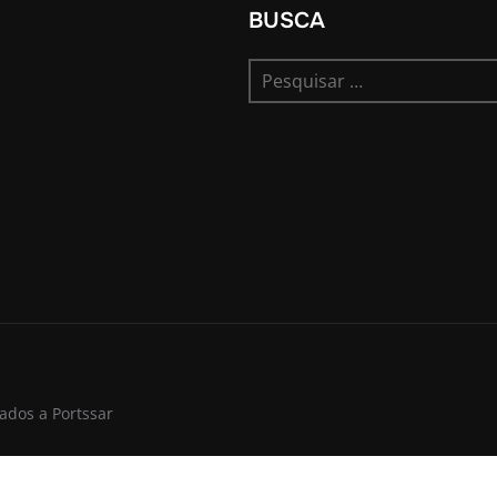
BUSCA
Pesquisar
por:
vados a Portssar